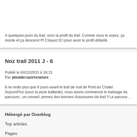
A quelques jours du trail, voici la profil du trail. Comme vous le voyez, ça
monte et ça descend !!!! Cliquez ICI pour avoir le profil détaillé.
Noz trail 2011 J - 6
Publié le 04/12/2011 à 16:11
Par
plouidersportsnature
Il ne reste plus que 6 jours avant le trail de nuit de Pont du Chatel.
Aujourd'hui (sous la pluie battante), nous avons commencé le balisage du
parcours.. un conseil: prenez des bonnes chaussures de trail !! Le parcours
est un peu gras par moment... Mais...
Hébergé par Overblog
Top articles
Pages