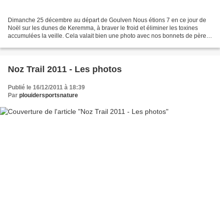
Dimanche 25 décembre au départ de Goulven Nous étions 7 en ce jour de
Noël sur les dunes de Keremma, à braver le froid et éliminer les toxines
accumulées la veille. Cela valait bien une photo avec nos bonnets de père
noël, non ?!! Toute l'équipe de Plouider...
Noz Trail 2011 - Les photos
Publié le 16/12/2011 à 18:39
Par
plouidersportsnature