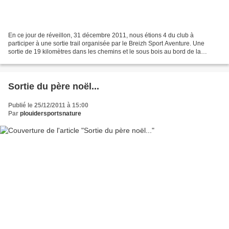
En ce jour de réveillon, 31 décembre 2011, nous étions 4 du club à
participer à une sortie trail organisée par le Breizh Sport Aventure. Une
sortie de 19 kilomètres dans les chemins et le sous bois au bord de la
Penzé... Un terrain d'entrainement pour...
Sortie du père noël...
Publié le 25/12/2011 à 15:00
Par
plouidersportsnature