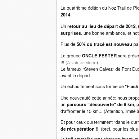
La quatrième édition du Noz Trail de Pl
.
2014
Un
,
retour au lieu de départ de 2012
, une bonne ambiance, et not
surprises
Plus de
par
50% du tracé est nouveau
Le groupe
sera prése
ONCLE FESTER
!!! (
A voir en vidéo
)
Le fameux "Steven Calvez" de Pont Duc
avant le départ...
Un échauffement sous forme de "
Flash
Une nouveauté cette année: nous proposo
un
, 
parcours "découverte" de 8 km
d'affronter le 15 km... (Attention, limité
Et pour ceux qui terminent "dans le dur
!!! (bref, pour les plu
de récupération