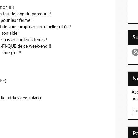
ion !!!!
s tout le long du parcours !
e
pour leur ferme !
 de vous proposer cette belle soirée !
son aide !
S
z passer sur leurs terres !
-FI-QUE de ce week-end !!
 énergie !!!
UBE
)
Abo
... et la vidéo suivra)
nou
E
m
a
i
l