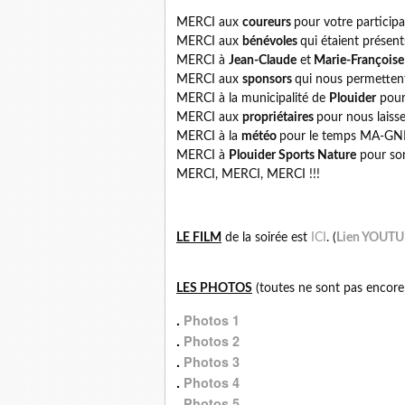
MERCI aux
coureurs
pour votre participat
MERCI aux
bénévoles
qui étaient présent
MERCI à
Jean-Claude
et
Marie-François
MERCI aux
sponsors
qui nous permettent
MERCI à la municipalité de
Plouider
pour 
MERCI aux
propriétaires
pour nous laisse
MERCI à la
météo
pour le temps MA-GNI
MERCI à
Plouider Sports Nature
pour son
MERCI, MERCI, MERCI !!!
LE FILM
de la soirée est
ICI
. (
Lien YOUT
LES PHOTOS
(toutes ne sont pas encore là
.
Photos 1
.
Photos 2
.
Photos 3
.
Photos 4
.
Photos 5