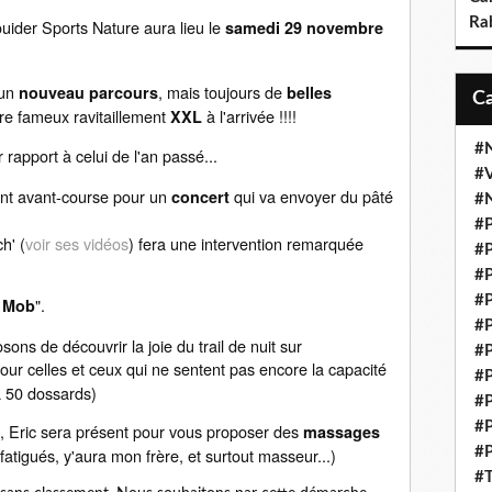
Ra
ouider Sports Nature aura lieu le
samedi 29 novembre
 un
, mais toujours de
nouveau parcours
belles
re fameux ravitaillement
à l'arrivée !!!!
XXL
#N
 rapport à celui de l'an passé...
#V
nt avant-course pour un
qui va envoyer du pâté
concert
#N
#P
h' (
voir ses vidéos
) fera une intervention remarquée
#P
#P
#P
".
 Mob
#P
ns de découvrir la joie du trail de nuit sur
#P
pour celles et ceux qui ne sentent pas encore la capacité
#P
 à 50 dossards)
#P
#P
", Eric sera présent pour vous proposer des
massages
s fatigués, y'aura mon frère, et surtout masseur...)
#P
#T