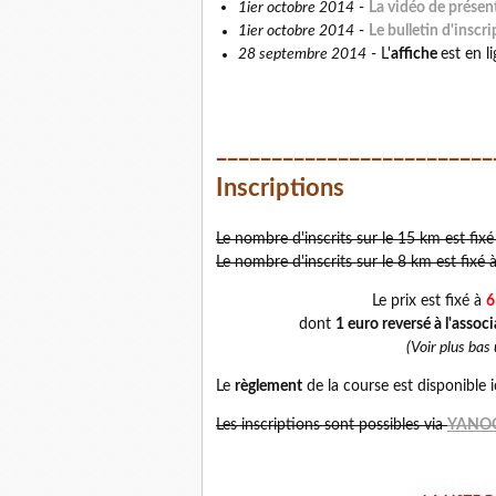
1ier octobre 2014
La vidéo de présen
-
1ier octobre 2014
-
Le bulletin d'inscr
28 septembre 2014
- L'
affiche
est en l
_________________________
Inscriptions
Le nombre d'inscrits sur le 15 km est fix
Le nombre d'inscrits sur le 8 km est fixé 
Le prix est fixé à
6
dont
1 euro reversé à l'asso
(Voir plus bas
Le
règlement
de la course est disponible i
Les inscriptions sont possibles via
YANO