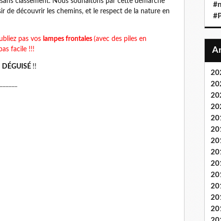
et sans classement. Nous souhaitons par cette démarche
#n
isir de découvrir les chemins, et le respect de la nature en
#P
ubliez pas vos
lampes frontales
(avec des piles en
as facile !!!
r
DÉGUISÉ
!!
20
20
______
20
20
20
20
20
20
s
20
20
20
20
20
20