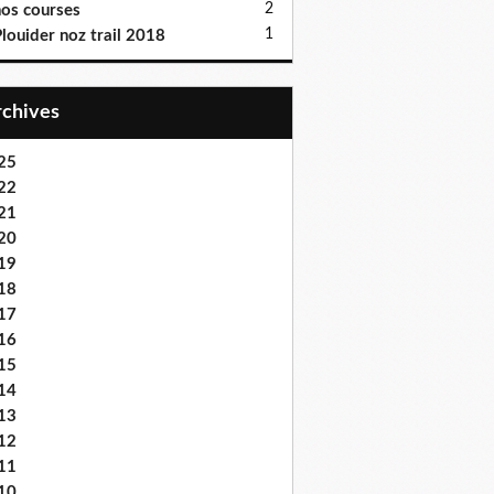
2
os courses
1
louider noz trail 2018
Archives
25
22
21
20
19
18
17
16
15
14
13
12
11
10