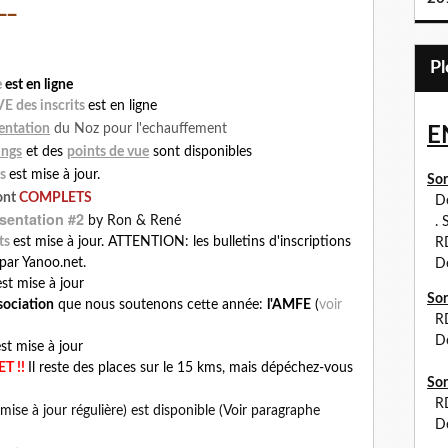
__
e
est en ligne
VE des inscrits
est en ligne
entation
du Noz pour l'echauffement
E
ings
points de vue
et des
sont disponibles
ts
est mise à jour.
Sor
sont
COMPLETS
Dé
sentation #2
by Ron & René
. S
ts
est mise à jour. ATTENTION: les bulletins d'inscriptions
RDV
 par Yanoo.net.
Dé
est mise à jour
Sor
ssociation
que nous soutenons cette année:
l'AMFE
(
voir
R
Dé
st mise à jour
T !!
Il reste des places sur le 15 kms, mais dépéchez-vous
Sor
RDV
mise à jour régulière) est disponible (Voir paragraphe
Dé