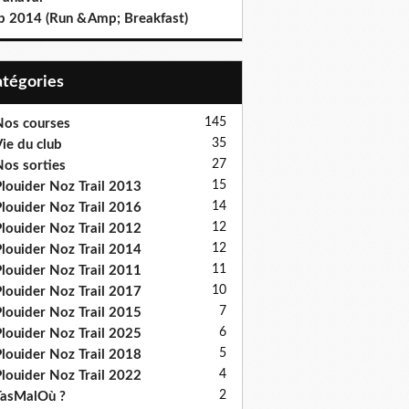
b 2014 (Run &Amp; Breakfast)
Catégories
145
os courses
35
ie du club
27
os sorties
15
louider Noz Trail 2013
14
louider Noz Trail 2016
12
louider Noz Trail 2012
12
louider Noz Trail 2014
11
louider Noz Trail 2011
10
louider Noz Trail 2017
7
louider Noz Trail 2015
6
louider Noz Trail 2025
5
louider Noz Trail 2018
4
louider Noz Trail 2022
2
asMalOù ?