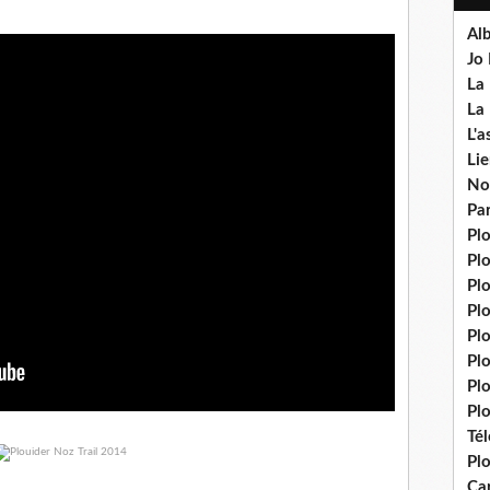
Al
Jo
La 
La 
L'a
Lie
No
Pa
Pl
Pl
Pl
Pl
Pl
Pl
Pl
Plo
Té
Plo
Ca