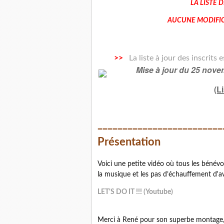
LA LISTE 
AUCUNE MODIFICA
>>
La liste à jour des inscrits 
Mise à jour du 25 nov
(Li
_________________________
Présentation
Voici une petite vidéo où tous les bénévo
la musique et les pas d’échauffement d'av
LET'S DO IT !!! (Youtube)
Merci à René pour son superbe montage, et