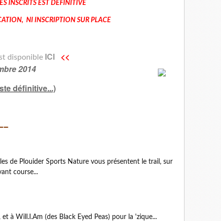
DES INSCRITS EST DEFINITIVE
TION, NI INSCRIPTION SUR PLACE
ICI
<<
est disponible
embre 2014
ste définitive...)
__
les de Plouider Sports Nature vous présentent le trail, sur
ant course...
 à Will.I.Am (des Black Eyed Peas) pour la 'zique...