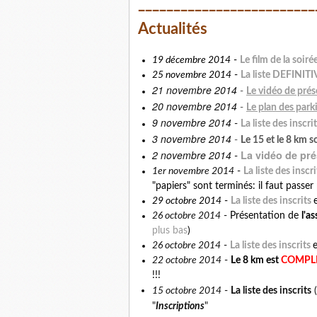
_________________________
Actualités
L
19 décembre 2014
-
e film de la soiré
La liste DEFINITI
25 novembre 2014
-
21 novembre 2014
-
Le vidéo de prés
20 novembre 2014
Le plan des park
-
9 novembre 2014
La liste des inscri
-
3 novembre 2014
-
Le 15 et le 8 km 
2 novembre 2014
La vidéo de pré
-
La liste des inscri
1er novembre 2014
-
"papiers" sont terminés: il faut passer
La liste des inscrits
29 octobre 2014
-
26 octobre 2014
-
Présentation de
l'a
plus bas
)
26 octobre 2014
-
La liste des inscrits
e
22 octobre 2014
-
Le 8 km est
COMPLE
!!!
15 octobre 2014
La liste des inscrits
-
(
Inscriptions
"
"