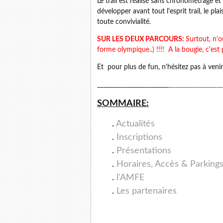
Le trail est réalisé sans chronométrage 
développer avant tout l'esprit trail, le pla
toute convivialité.
SUR LES DEUX PARCOURS:
Surtout, n'o
forme olympique..) !!!! A la bougie, c'est p
Et pour plus de fun, n'hésitez pas à veni
________________________
__________________
SOMMAIRE:
.
Actualités
.
Inscriptions
.
Présentations
.
Horaires, Accès & Parking
.
l'AMFE
.
Les partenaires