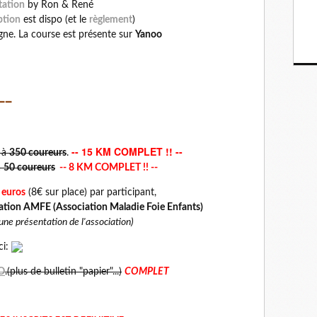
tation
by Ron & René
iption
est dispo (et le
règlement
)
igne. La course est présente sur
Yanoo
__
-- 15 KM COMPLET !! --
é à
350 coureurs
.
à
50 coureurs
-- 8 KM COMPLET !! --
 euros
(8€ sur place) par participant,
ciation AMFE (Association Maladie Foie Enfants)
 une présentation de l'association)
ci:
O
.(plus de bulletin "papier"...)
COMPLET