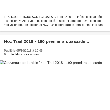
LES INSCRIPTIONS SONT CLOSES. N'oubliez pas, le thème cette année:
les métiers !!! Alors votre bulletin doit être accompagné de... Une lettre de
motivation pour participer au NOZ (On espère qu'elle sera comme la course:
originale et décalée !!!) Une photo...
Noz Trail 2018 - 100 premiers dossards...
Publié le 05/10/2018 à 10:05
Par
plouidersportsnature