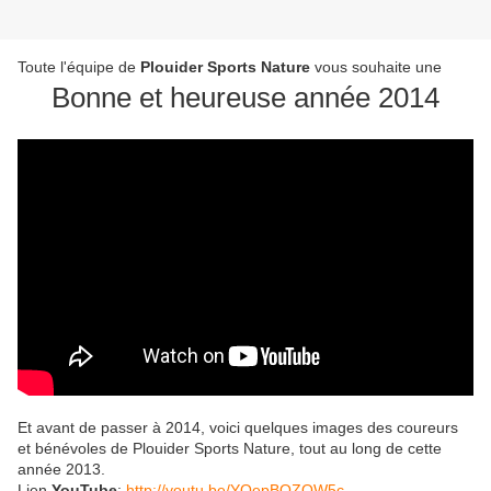
Toute l'équipe de
Plouider Sports Nature
vous souhaite une
Bonne et heureuse année 2014
Et avant de passer à 2014, voici quelques images des coureurs
et bénévoles de Plouider Sports Nature, tout au long de cette
année 2013.
Lien
YouTube
:
http://youtu.be/YQepBOZQW5c