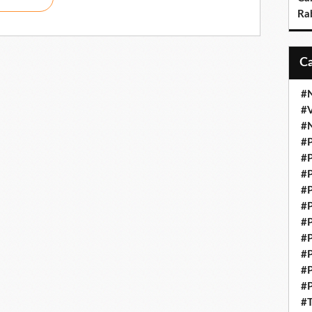
Ra
#N
#V
#N
#P
#P
#P
#P
#P
#P
#P
#P
#P
#P
#T