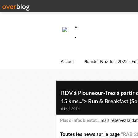
.
.
Accueil
Plouider Noz Trail 2025 - Ed
RDV à Plouneour-Trez à partir 
15 kms..."> Run & Breakfast (So
6 Mai 2014
Plus d'infos bientôt.
.. mais réservez la da
Toutes les news sur la page
"RAB 2