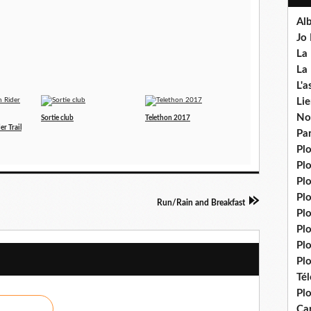
Al
Jo
La 
La 
L'a
Lie
No
Sortie club
Telethon 2017
er Trail
Pa
Pl
Pl
Pl
Pl
Run/Rain and Breakfast
Pl
Pl
Pl
Plo
Té
Plo
Ca