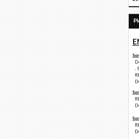
E
Sor
Dé
. S
RDV
Dé
Sor
R
Dé
Sor
RDV
Dé