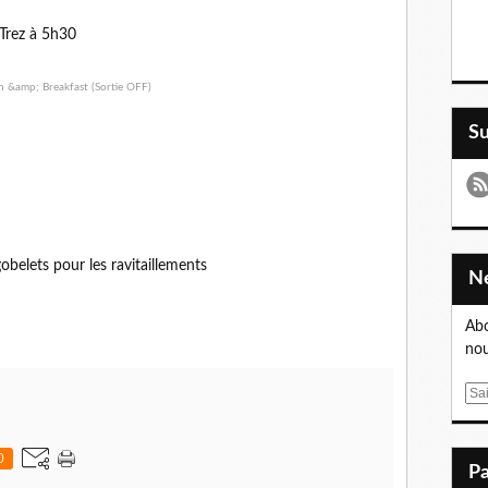
Trez à 5h30
S
belets pour les ravitaillements
Abo
nou
E
m
a
0
i
l