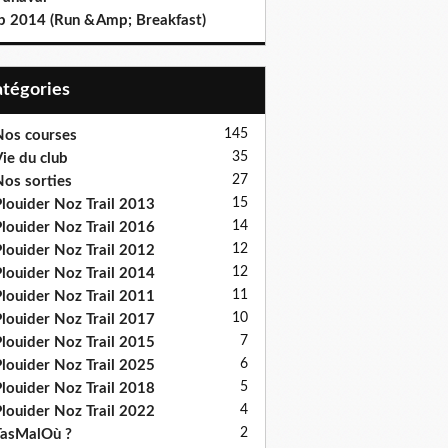
b 2014 (Run &Amp; Breakfast)
Catégories
145
os courses
35
ie du club
27
os sorties
15
louider Noz Trail 2013
14
louider Noz Trail 2016
12
louider Noz Trail 2012
12
louider Noz Trail 2014
11
louider Noz Trail 2011
10
louider Noz Trail 2017
7
louider Noz Trail 2015
6
louider Noz Trail 2025
5
louider Noz Trail 2018
4
louider Noz Trail 2022
2
asMalOù ?