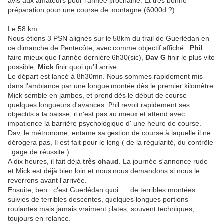
avis aux amateurs pour l'année prochaine. Et très bonne
préparation pour une course de montagne (6000d ?)...
Le 58 km
Nous étions 3 PSN alignés sur le 58km du trail de Guerlédan en
ce dimanche de Pentecôte, avec comme objectif affiché :
Phil
faire mieux que l'année dernière 6h30(sic),
Dav G
finir le plus vite
possible,
Mick
finir quoi qu'il arrive.
Le départ est lancé à 8h30mn. Nous sommes rapidement mis
dans l'ambiance par une longue montée dès le premier kilomètre.
Mick semble en jambes, et prend dès le début de course
quelques longueurs d'avances. Phil revoit rapidement ses
objectifs à la baisse, il n'est pas au mieux et attend avec
impatience la barrière psychologique d' une heure de course.
Dav, le métronome, entame sa gestion de course à laquelle il ne
dérogera pas, Il est fait pour le long ( de la régularité, du contrôle
: gage de réussite ).
A dix heures, il fait déjà
très chaud
. La journée s'annonce rude
et Mick est déjà bien loin et nous nous demandons si nous le
reverrons avant l'arrivée.
Ensuite, ben...c'est Guerlédan quoi... : de terribles montées
suivies de terribles descentes, quelques longues portions
roulantes mais jamais vraiment plates, souvent techniques,
toujours en relance.