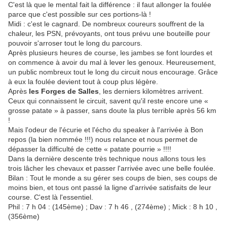
C'est là que le mental fait la différence : il faut allonger la foulée
parce que c'est possible sur ces portions-là !
Midi : c'est le cagnard. De nombreux coureurs souffrent de la
chaleur, les PSN, prévoyants, ont tous prévu une bouteille pour
pouvoir s'arroser tout le long du parcours.
Après plusieurs heures de course, les jambes se font lourdes et
on commence à avoir du mal à lever les genoux. Heureusement,
un public nombreux tout le long du circuit nous encourage. Grâce
à eux la foulée devient tout à coup plus légère.
Après
les Forges de Salles
, les derniers kilomètres arrivent.
Ceux qui connaissent le circuit, savent qu'il reste encore une «
grosse patate » à passer, sans doute la plus terrible après 56 km
!
Mais l'odeur de l'écurie et l'écho du speaker à l'arrivée à Bon
repos (la bien nommée !!!) nous relance et nous permet de
dépasser la difficulté de cette « patate pourrie » !!!!
Dans la dernière descente très technique nous allons tous les
trois lâcher les chevaux et passer l'arrivée avec une belle foulée.
Bilan : Tout le monde a su gérer ses coups de bien, ses coups de
moins bien, et tous ont passé la ligne d'arrivée satisfaits de leur
course. C'est là l'essentiel.
Phil : 7 h 04 : (145ème) ; Dav : 7 h 46 , (274ème) ; Mick : 8 h 10 ,
(356ème)