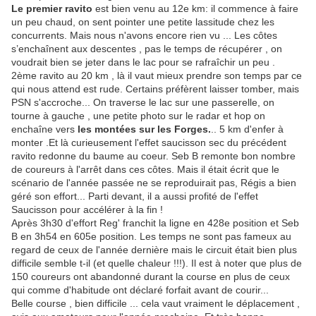
Le premier ravito
est bien venu au 12e km: il commence à faire
un peu chaud, on sent pointer une petite lassitude chez les
concurrents. Mais nous n'avons encore rien vu ... Les côtes
s’enchaînent aux descentes , pas le temps de récupérer , on
voudrait bien se jeter dans le lac pour se rafraîchir un peu .
2ème ravito au 20 km , là il vaut mieux prendre son temps par ce
qui nous attend est rude. Certains préfèrent laisser tomber, mais
PSN s'accroche... On traverse le lac sur une passerelle, on
tourne à gauche , une petite photo sur le radar et hop on
enchaîne vers
les montées sur les Forges.
.. 5 km d'enfer à
monter .Et là curieusement l'effet saucisson sec du précédent
ravito redonne du baume au coeur. Seb B remonte bon nombre
de coureurs à l'arrêt dans ces côtes. Mais il était écrit que le
scénario de l'année passée ne se reproduirait pas, Régis a bien
géré son effort... Parti devant, il a aussi profité de l'effet
Saucisson pour accélérer à la fin !
Après 3h30 d'effort Reg' franchit la ligne en 428e position et Seb
B en 3h54 en 605e position. Les temps ne sont pas fameux au
regard de ceux de l'année dernière mais le circuit était bien plus
difficile semble t-il (et quelle chaleur !!!). Il est à noter que plus de
150 coureurs ont abandonné durant la course en plus de ceux
qui comme d'habitude ont déclaré forfait avant de courir...
Belle course , bien difficile ... cela vaut vraiment le déplacement ,