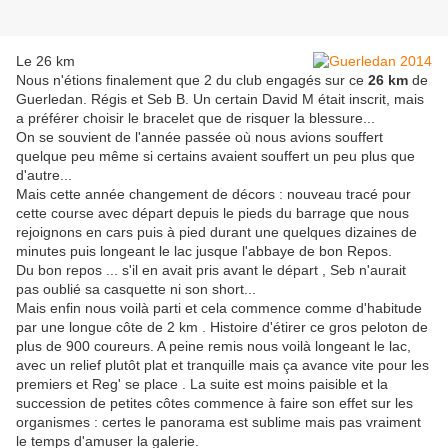
Le 26 km
Nous n'étions finalement que 2 du club engagés sur ce
26 km
de
Guerledan. Régis et Seb B. Un certain David M était inscrit, mais
a préférer choisir le bracelet que de risquer la blessure...
On se souvient de l'année passée où nous avions souffert
quelque peu même si certains avaient souffert un peu plus que
d'autre...
Mais cette année changement de décors : nouveau tracé pour
cette course avec départ depuis le pieds du barrage que nous
rejoignons en cars puis à pied durant une quelques dizaines de
minutes puis longeant le lac jusque l'abbaye de bon Repos.
Du bon repos ... s'il en avait pris avant le départ , Seb n'aurait
pas oublié sa casquette ni son short...
Mais enfin nous voilà parti et cela commence comme d'habitude
par une longue côte de 2 km . Histoire d'étirer ce gros peloton de
plus de 900 coureurs. A peine remis nous voilà longeant le lac,
avec un relief plutôt plat et tranquille mais ça avance vite pour les
premiers et Reg' se place . La suite est moins paisible et la
succession de petites côtes commence à faire son effet sur les
organismes : certes le panorama est sublime mais pas vraiment
le temps d'amuser la galerie.