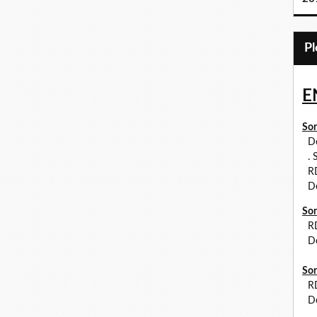
E
Sor
Dé
. S
RDV
Dé
Sor
R
Dé
Sor
RDV
Dé