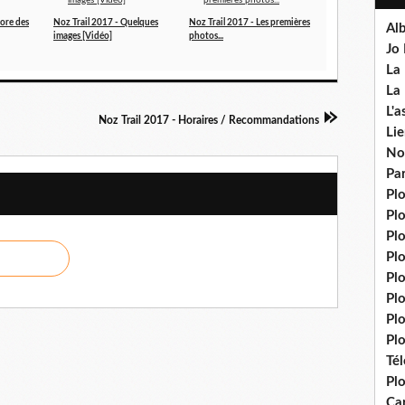
core des
Noz Trail 2017 - Quelques
Noz Trail 2017 - Les premières
Al
images [Vidéo]
photos...
Jo
La 
La 
L'a
Noz Trail 2017 - Horaires / Recommandations
Lie
No
Pa
Pl
Pl
Pl
Pl
Pl
Pl
Pl
Plo
Té
Plo
Ca