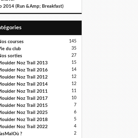
b 2014 (Run &Amp; Breakfast)
Catégories
145
os courses
35
ie du club
27
os sorties
15
louider Noz Trail 2013
14
louider Noz Trail 2016
12
louider Noz Trail 2012
12
louider Noz Trail 2014
11
louider Noz Trail 2011
10
louider Noz Trail 2017
7
louider Noz Trail 2015
6
louider Noz Trail 2025
5
louider Noz Trail 2018
4
louider Noz Trail 2022
2
asMalOù ?