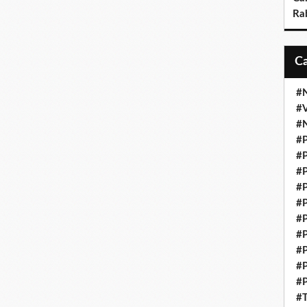
Ra
#N
#V
#N
#P
#P
#P
#P
#P
#P
#P
#P
#P
#P
#T