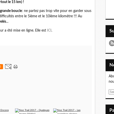
rtout le 15 km) !
 grande boucle
: ne partez pas trop vite pour en garder sous
difficultés entre le 5ième et le 10ième kilomètre !!! Au
elés
...
our a été mise en ligne. Elle est
ICI
.
S
0
Abo
nou
E
m
a
i
l