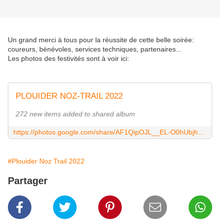
Un grand merci à tous pour la réussite de cette belle soirée:
coureurs, bénévoles, services techniques, partenaires...
Les photos des festivités sont à voir ici:
PLOUIDER NOZ-TRAIL 2022
272 new items added to shared album
https://photos.google.com/share/AF1QipOJL__EL-O0hUbjhaVzeG-NkpvyVo7XOPIwjM0ICwtcjnZuJlNOwuaUhbxIWUcwJA?key=UkdLNi05N2ZsTlExck40Q2RhYWdib09NdFllWXNR
#Plouider Noz Trail 2022
Partager