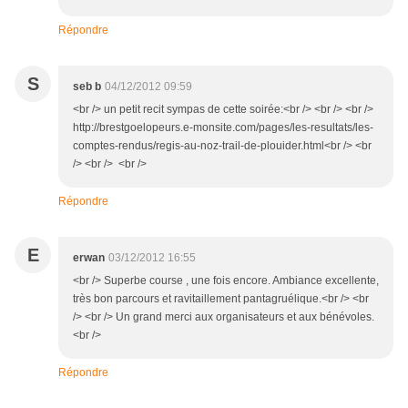
Répondre
S
seb b
04/12/2012 09:59
<br /> un petit recit sympas de cette soirée:<br /> <br /> <br />
http://brestgoelopeurs.e-monsite.com/pages/les-resultats/les-
comptes-rendus/regis-au-noz-trail-de-plouider.html<br /> <br
/> <br /> <br />
Répondre
E
erwan
03/12/2012 16:55
<br /> Superbe course , une fois encore. Ambiance excellente,
très bon parcours et ravitaillement pantagruélique.<br /> <br
/> <br /> Un grand merci aux organisateurs et aux bénévoles.
<br />
Répondre