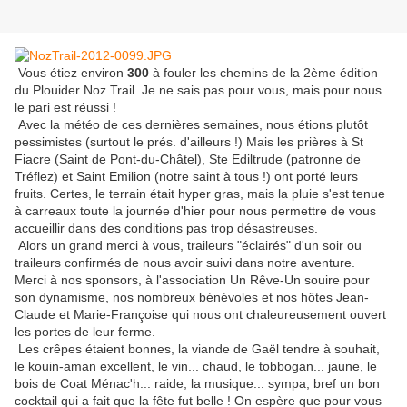
Vous étiez environ
300
à fouler les chemins de la 2ème édition
du Plouider Noz Trail. Je ne sais pas pour vous, mais pour nous
le pari est réussi !
Avec la météo de ces dernières semaines, nous étions plutôt
pessimistes (surtout le prés. d'ailleurs !) Mais les prières à St
Fiacre (Saint de Pont-du-Châtel), Ste Ediltrude (patronne de
Tréflez) et Saint Emilion (notre saint à tous !) ont porté leurs
fruits. Certes, le terrain était hyper gras, mais la pluie s'est tenue
à carreaux toute la journée d'hier pour nous permettre de vous
accueillir dans des conditions pas trop désastreuses.
Alors un grand merci à vous, traileurs "éclairés" d'un soir ou
traileurs confirmés de nous avoir suivi dans notre aventure.
Merci à nos sponsors, à l'association Un Rêve-Un souire pour
son dynamisme, nos nombreux bénévoles et nos hôtes Jean-
Claude et Marie-Françoise qui nous ont chaleureusement ouvert
les portes de leur ferme.
Les crêpes étaient bonnes, la viande de Gaël tendre à souhait,
le kouin-aman excellent, le vin... chaud, le tobbogan... jaune, le
bois de Coat Ménac'h... raide, la musique... sympa, bref un bon
cocktail qui a fait que la fête fut belle ! On espère que pour vous