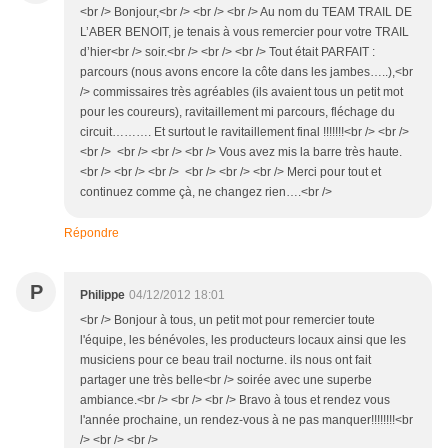
<br /> Bonjour,<br /> <br /> <br /> Au nom du TEAM TRAIL DE
L’ABER BENOIT, je tenais à vous remercier pour votre TRAIL
d’hier<br /> soir.<br /> <br /> <br /> Tout était PARFAIT :
parcours (nous avons encore la côte dans les jambes…..),<br
/> commissaires très agréables (ils avaient tous un petit mot
pour les coureurs), ravitaillement mi parcours, fléchage du
circuit………. Et surtout le ravitaillement final !!!!!!!<br /> <br />
<br /> <br /> <br /> <br /> Vous avez mis la barre très haute.
<br /> <br /> <br /> <br /> <br /> <br /> Merci pour tout et
continuez comme çà, ne changez rien….<br />
Répondre
P
Philippe
04/12/2012 18:01
<br /> Bonjour à tous, un petit mot pour remercier toute
l'équipe, les bénévoles, les producteurs locaux ainsi que les
musiciens pour ce beau trail nocturne. ils nous ont fait
partager une très belle<br /> soirée avec une superbe
ambiance.<br /> <br /> <br /> Bravo à tous et rendez vous
l'année prochaine, un rendez-vous à ne pas manquer!!!!!!!!<br
/> <br /> <br />