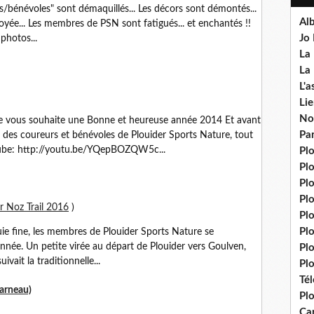
rs/bénévoles" sont démaquillés... Les décors sont démontés...
Al
toyée... Les membres de PSN sont fatigués... et enchantés !!
Jo
 photos...
La 
La 
L'a
Lie
No
re vous souhaite une Bonne et heureuse année 2014 Et avant
Pa
 des coureurs et bénévoles de Plouider Sports Nature, tout
Tube: http://youtu.be/YQepBOZQW5c...
Pl
Pl
Pl
Pl
r Noz Trail 2016
)
Pl
Pl
luie fine, les membres de Plouider Sports Nature se
année. Un petite virée au départ de Plouider vers Goulven,
Pl
ivait la traditionnelle...
Plo
Té
uarneau)
Plo
Ca