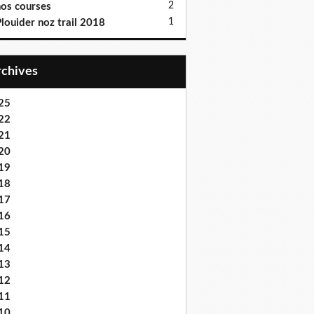
2
os courses
1
louider noz trail 2018
Archives
25
22
21
20
19
18
17
16
15
14
13
12
11
10