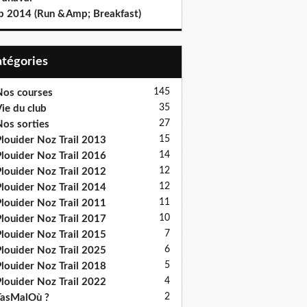
b 2014 (Run &Amp; Breakfast)
Catégories
145
os courses
35
ie du club
27
os sorties
15
louider Noz Trail 2013
14
louider Noz Trail 2016
12
louider Noz Trail 2012
12
louider Noz Trail 2014
11
louider Noz Trail 2011
10
louider Noz Trail 2017
7
louider Noz Trail 2015
6
louider Noz Trail 2025
5
louider Noz Trail 2018
4
louider Noz Trail 2022
2
asMalOù ?