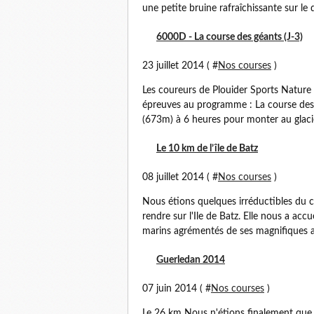
une petite bruine rafraîchissante sur le d
6000D - La course des géants (J-3)
23 juillet 2014 ( #
Nos courses
)
Les coureurs de Plouider Sports Natur
épreuves au programme : La course des
(673m) à 6 heures pour monter au glacie
Le 10 km de l’île de Batz
08 juillet 2014 ( #
Nos courses
)
Nous étions quelques irréductibles du c
rendre sur l'Ile de Batz. Elle nous a acc
marins agrémentés de ses magnifiques a
Guerledan 2014
07 juin 2014 ( #
Nos courses
)
Le 26 km Nous n'étions finalement que 