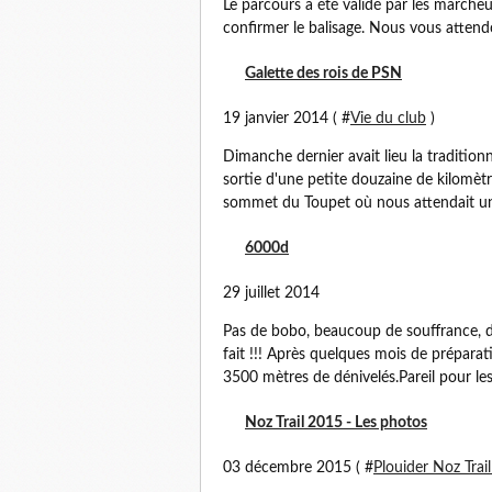
Le parcours a été validé par les marcheur
confirmer le balisage. Nous vous attendo
Galette des rois de PSN
19 janvier 2014 ( #
Vie du club
)
Dimanche dernier avait lieu la tradition
sortie d'une petite douzaine de kilomèt
sommet du Toupet où nous attendait un p
6000d
29 juillet 2014
Pas de bobo, beaucoup de souffrance, des s
fait !!! Après quelques mois de préparat
3500 mètres de dénivelés.Pareil pour les 
Noz Trail 2015 - Les photos
03 décembre 2015 ( #
Plouider Noz Trai