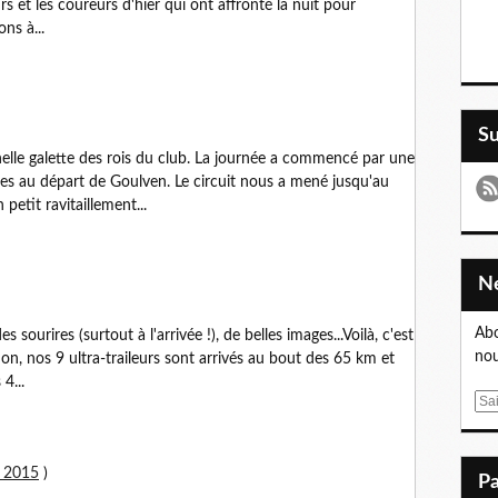
s et les coureurs d'hier qui ont affronté la nuit pour
ns à...
S
nelle galette des rois du club. La journée a commencé par une
res au départ de Goulven. Le circuit nous a mené jusqu'au
etit ravitaillement...
Abo
ourires (surtout à l'arrivée !), de belles images...Voilà, c'est
nou
ion, nos 9 ultra-traileurs sont arrivés au bout des 65 km et
4...
E
m
a
i
l 2015
)
l