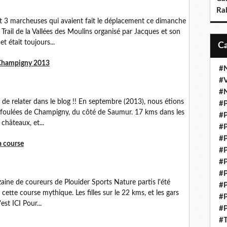
Ra
et 3 marcheuses qui avaient fait le déplacement ce dimanche
rail de la Vallées des Moulins organisé par Jacques et son
t était toujours...
e Champigny 2013
#N
#V
#N
de relater dans le blog !! En septembre (2013), nous étions
#P
x foulées de Champigny, du côté de Saumur. 17 kms dans les
#P
châteaux, et...
#P
#P
a course
#P
#P
#P
aine de coureurs de Plouider Sports Nature partis l'été
#P
 cette course mythique. Les filles sur le 22 kms, et les gars
#P
est ICI Pour...
#P
#T