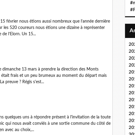
#n
#P
 15 février nous étions aussi nombreux que l’année dernière
r les 520 coureurs nous étions une dizaine à représenter
de l’Elorn. Un 15...
20
20
20
20
e dimanche 13 mars à prendre la direction des Monts
20
ps était frais et un peu brumeux au moment du départ mais
20
La preuve ? Régis s'est...
20
20
20
20
20
 quelques uns à répondre présent à l'invitation de la toute
20
rnic qui nous avait conviés à une sortie commune du côté de
20
en avec au choix,...
20