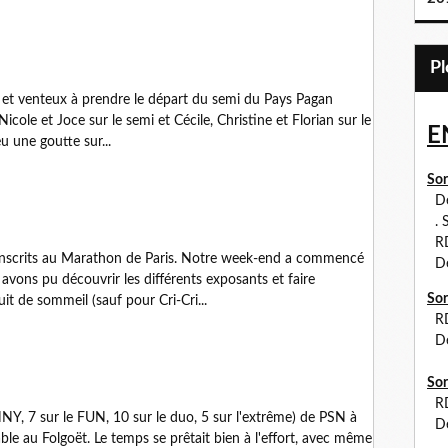
et venteux à prendre le départ du semi du Pays Pagan
icole et Joce sur le semi et Cécile, Christine et Florian sur le
E
 une goutte sur...
Sor
Dé
. S
RDV
inscrits au Marathon de Paris. Notre week-end a commencé
Dé
vons pu découvrir les différents exposants et faire
Sor
t de sommeil (sauf pour Cri-Cri...
R
Dé
Sor
RDV
NY, 7 sur le FUN, 10 sur le duo, 5 sur l'extrême) de PSN à
Dé
le au Folgoët. Le temps se prêtait bien à l'effort, avec même