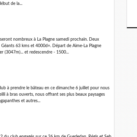
ébut de la...
e seront nombreux à La Plagne samedi prochain. Deux
 Géants 63 kms et 4000d+. Départ de Aime-La Plagne
r (3047m)... et redescendre - 1500...
lub à prendre le bâteau en ce dimanche 6 juillet pour nous
ueilli à bras ouverts, nous offrant ses plus beaux paysages
gapanthes et autres...
2 du club engagés sur ce 26 km de Guerledan. Régis et Seb